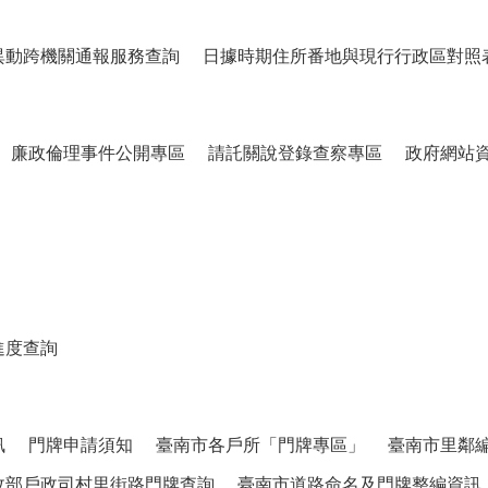
異動跨機關通報服務查詢
日據時期住所番地與現行行政區對照
廉政倫理事件公開專區
請託關說登錄查察專區
政府網站
進度查詢
訊
門牌申請須知
臺南市各戶所「門牌專區」
臺南市里鄰
政部戶政司村里街路門牌查詢
臺南市道路命名及門牌整編資訊