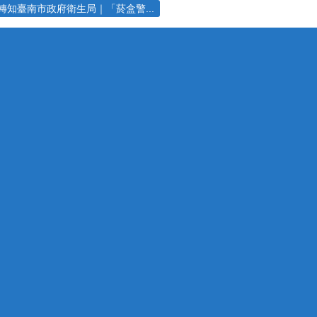
轉知臺南市政府衛生局｜「菸盒警...