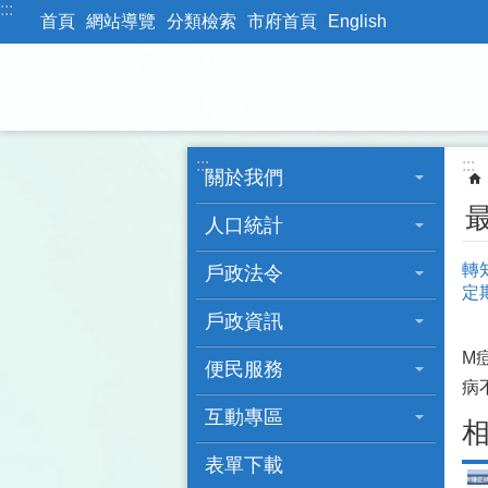
:::
跳到主要內容區塊
首頁
網站導覽
分類檢索
市府首頁
English
:::
:::
關於我們
人口統計
轉
戶政法令
定
戶政資訊
M
便民服務
病
互動專區
表單下載