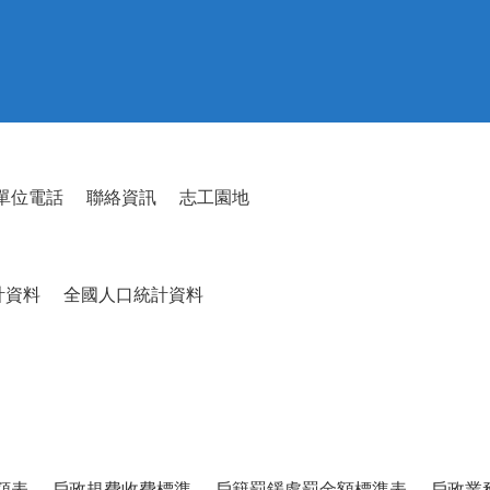
單位電話
聯絡資訊
志工園地
計資料
全國人口統計資料
額表
戶政規費收費標準
戶籍罰鍰處罰金額標準表
戶政業