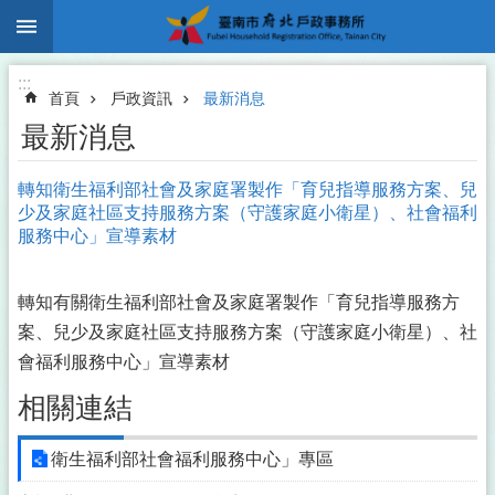
:::
跳到主要內容區塊
:::
首頁
戶政資訊
最新消息
最新消息
轉知衛生福利部社會及家庭署製作「育兒指導服務方案、兒
少及家庭社區支持服務方案（守護家庭小衛星）、社會福利
服務中心」宣導素材
轉知有
關
衛
生
福
利
部
社
會
及
家
庭
署
製
作
「
育
兒
指
導
服
務
方
案
、
兒
少
及
家
庭
社
區
支
持
服
務
方
案
（
守
護
家
庭
小
衛
星
）
、
社
會
福
利
服
務
中
心
」
宣
導
素
材
相關連結
衛生福利部社會福利服務中心」專區