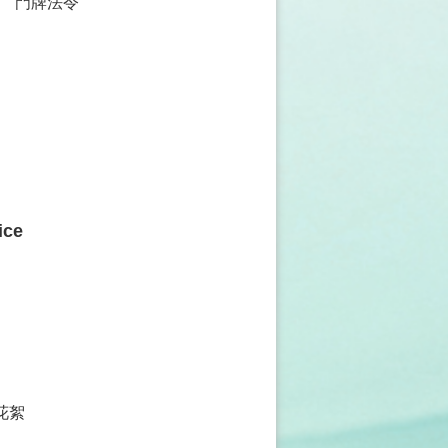
門牌法令
ice
花絮