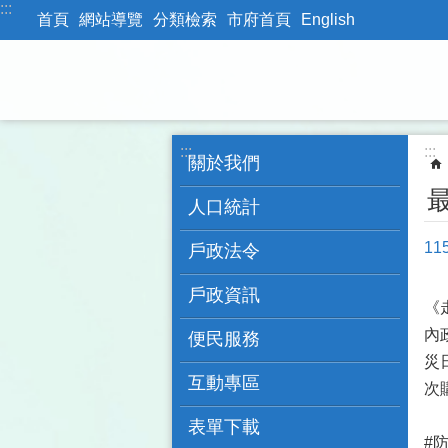
:::
跳到主要內容區塊
首頁
網站導覽
分類檢索
市府首頁
English
:::
:::
關於我們
人口統計
1
戶政法令
戶政資訊
《
內
便民服務
災
互動專區
次
表單下載
#