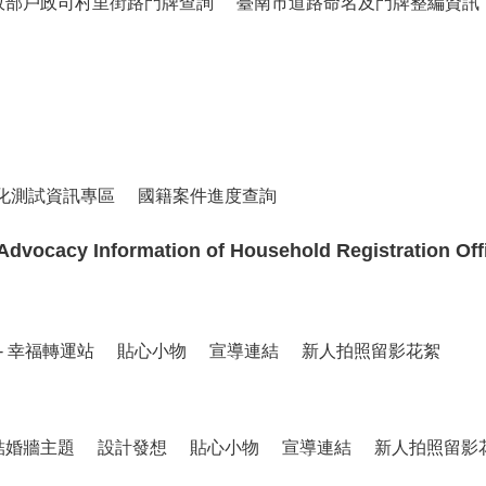
政部戶政司村里街路門牌查詢
臺南市道路命名及門牌整編資訊
化測試資訊專區
國籍案件進度查詢
cacy Information of Household Registration Off
- 幸福轉運站
貼心小物
宣導連結
新人拍照留影花絮
結婚牆主題
設計發想
貼心小物
宣導連結
新人拍照留影