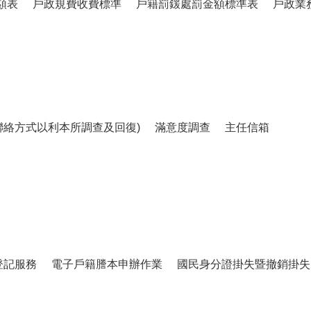
額表
戶政規費收費標準
戶籍罰鍰處罰金額標準表
戶政業
聯絡方式以利本所調查及回復)
滿意度調查
主任信箱
登記服務
電子戶籍謄本申辦作業
國民身分證掛失暨撤銷掛失