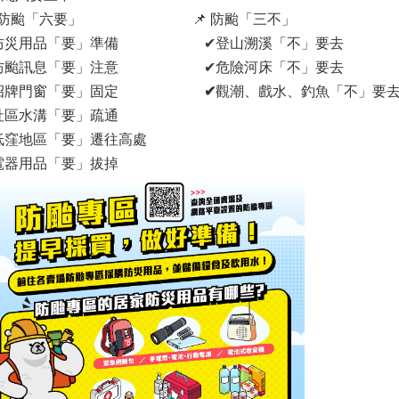
 防颱「六要」 📌 防颱「三不」
防災用品「要」準備 ✔登山溯溪「不」要去
防颱訊息「要」注意 ✔危險河床「不」要去
招牌門窗「要」固定
✔
觀潮、戲水、釣魚「不」要
社區水溝「要」疏通
低窪地區「要」遷往高處
電器用品「要」拔掉