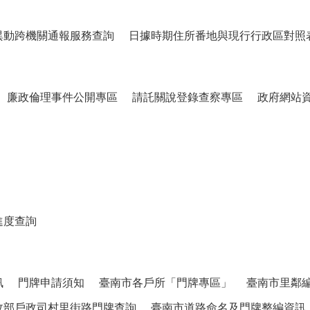
異動跨機關通報服務查詢
日據時期住所番地與現行行政區對照
廉政倫理事件公開專區
請託關說登錄查察專區
政府網站
進度查詢
訊
門牌申請須知
臺南市各戶所「門牌專區」
臺南市里鄰
政部戶政司村里街路門牌查詢
臺南市道路命名及門牌整編資訊