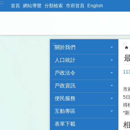
:::
跳到主要內容區塊
首頁
網站導覽
分類檢索
市府首頁
English
:::
:::
關於我們
人口統計
1
戶政法令
戶政資訊
市
5
便民服務
得
互動專區
*
表單下載