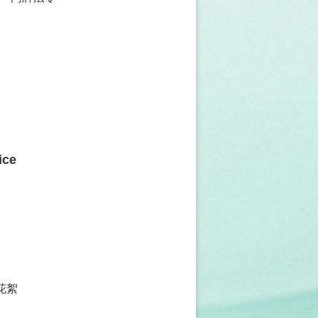
ice
花絮