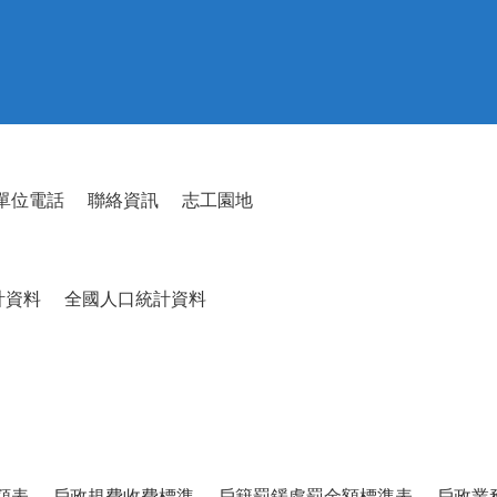
單位電話
聯絡資訊
志工園地
計資料
全國人口統計資料
額表
戶政規費收費標準
戶籍罰鍰處罰金額標準表
戶政業