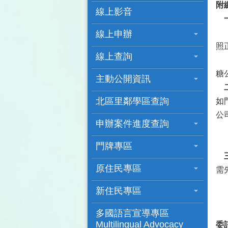
附
線上影音
（
線上申辦
照
線上查詢
（
糖
主動公開資訊
北區里鄰學區查詢
如
公
申辦案件進度查詢
（
（
門牌專區
原住民專區
需
（
新住民專區
（
（
多國語言宣導專區
Multilingual Advocacy
委