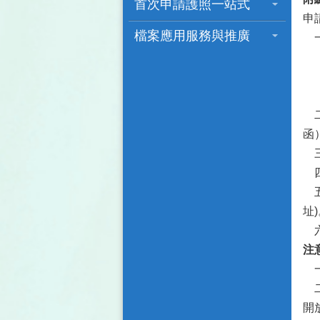
首次申請護照一站式
申
檔案應用服務與推廣
一
（
（
（
二
函
三
四
五
址
六
注
一
二
開