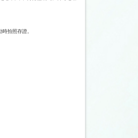
勘時拍照存證。