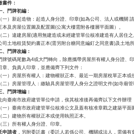
繳書件：
一、
門牌初編
:
一）新起造物：起造人身分證、印章(如為公司、法人或機關 請
正本及房屋位置圖及配置圖(公寓大樓需附各樓層平面圖）。
二）違建房屋(適用無建造或未經建管單位核准建造有人居住之
公司土地租賃契約書正本(需另附台糖同意編釘之同意書)及土地
二、
門牌改編
：
門牌號碼尾數為4或大門轉向，除應攜帶房屋所有權人身分證、
司章、負責人印章，並應備齊下列文件：
一）房屋所有權人：建物權狀正本、最近一期房屋稅單正本或
二）房屋管理人：繳驗具房屋管理人身分之證明文件(如寺廟管
三、
門牌增編
：
先向臺南市政府建管單位申請，俟其核准後再備齊以下文件辦理
一）臺南市政府建管單位核准公文及蓋有核准章戳之建築平面
二）建物所有權狀正本或使用執照正本。
三）所有權人身分證、印章。
託申請者
，另附委託書（委託人若係公司、機關或法人，需備有