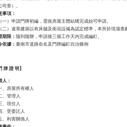
公司章）。
意事項：
一）申請門牌初編，需俟房屋主體結構完成始可申請。
二）違章建築以有床舖及衛浴設備為認定標準，本所於現場查
理期限：
隨到隨辦，申請後三個工作天內完成編釘。
令依據：
臺南市道路命名及門牌編釘自治條例
 牌 證 明】
請人：
、房屋所有權人
、管理人
、現住人
、受委託人
、利害關係人
繳書件：