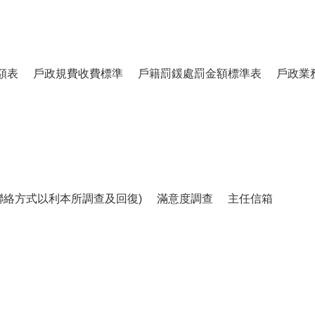
額表
戶政規費收費標準
戶籍罰鍰處罰金額標準表
戶政業
聯絡方式以利本所調查及回復)
滿意度調查
主任信箱