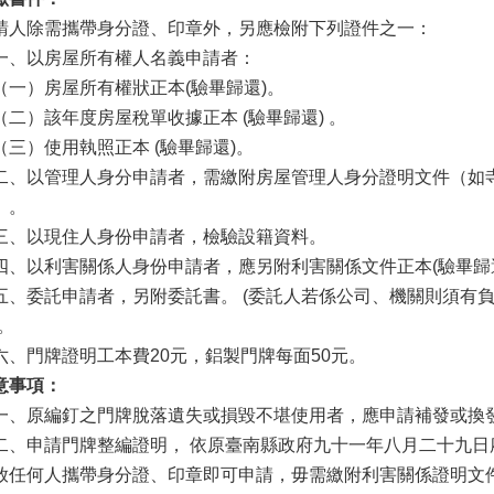
請人除需攜帶身分證、印章外，另應檢附下列證件之一：
、以房屋所有權人名義申請者：
一）房屋所有權狀正本(驗畢歸還)。
二）該年度房屋稅單收據正本 (驗畢歸還) 。
三）使用執照正本 (驗畢歸還)。
、以管理人身分申請者，需繳附房屋管理人身分證明文件（如
）。
、以現住人身份申請者，檢驗設籍資料。
、以利害關係人身份申請者，應另附利害關係文件正本(驗畢歸
、委託申請者，另附委託書。 (委託人若係公司、機關則須有
)。
、門牌證明工本費20元，鋁製門牌每面50元。
意事項：
、原編釘之門牌脫落遺失或損毀不堪使用者，應申請補發或換
、申請門牌整編證明， 依原臺南縣政府九十一年八月二十九日府民戶
放任何人攜帶身分證、印章即可申請，毋需繳附利害關係證明文