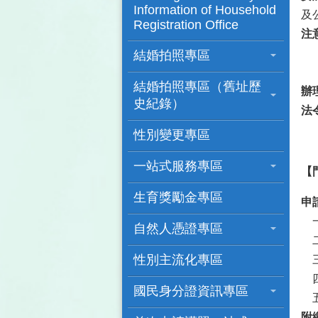
Information of Household
及
Registration Office
注
（
結婚拍照專區
（
結婚拍照專區（舊址歷
辦
史紀錄）
法
性別變更專區
一站式服務專區
【門
生育獎勵金專區
申
一
自然人憑證專區
二
性別主流化專區
三
四
國民身分證資訊專區
五
附