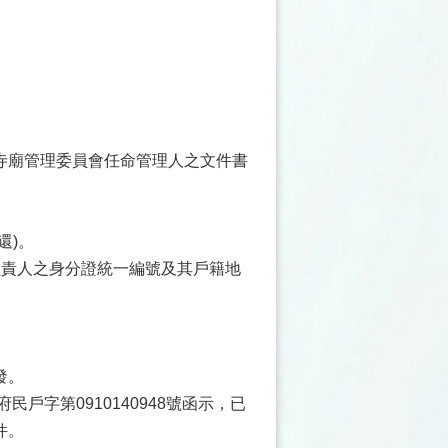
寺廟管理委員會任命管理人之文件書
還)。
負責人之身分證統一編號及其戶籍地
發。
字第0910140948號函示，已
件。